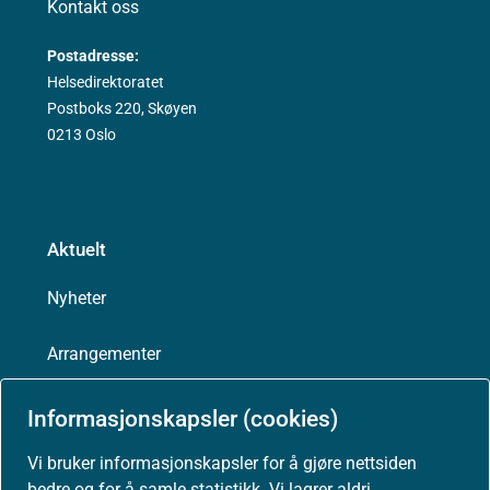
Kontakt oss
Postadresse:
Helsedirektoratet
Postboks 220, Skøyen
0213 Oslo
Aktuelt
Nyheter
Arrangementer
Høringer
Informasjonskapsler (cookies)
Vi bruker informasjonskapsler for å gjøre nettsiden
Presse
bedre og for å samle statistikk. Vi lagrer aldri