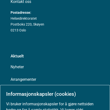
Kontakt oss
Postadresse:
Helsedirektoratet
Postboks 220, Skøyen
0213 Oslo
Aktuelt
Nyheter
Arrangementer
Høringer
Informasjonskapsler (cookies)
Vi bruker informasjonskapsler for å gjøre nettsiden
Presse
bedre og for å samle statistikk. Vi lagrer aldri