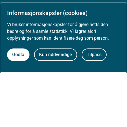
Arrangementer
Informasjonskapsler (cookies)
Høringer
Vi bruker informasjonskapsler for å gjøre nettsiden
bedre og for å samle statistikk. Vi lagrer aldri
Presse
opplysninger som kan identifisere deg som person.
Godta
Kun nødvendige
Tilpass
Om nettstedet
Personvernerklæring
Tilgjengelighetserklæring (uustatus.no)
Besøksstatistikk og informasjonskapsler
Nyhetsvarsel og abonnement