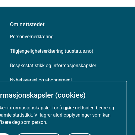
Om nettstedet
Personvernerklæring
Tilgjengelighetserklæring (uustatus.no)
Besøksstatistikk og informasjonskapsler
Nyhetsvarsel og abonnement
ormasjonskapsler (cookies)
Åpne data (API)
uker informasjonskapsler for å gjøre nettsiden bedre og
samle statistikk. Vi lagrer aldri opplysninger som kan
ifisere deg som person.