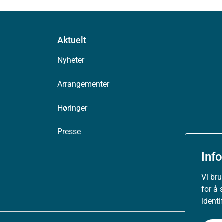
Aktuelt
Nyheter
Arrangementer
Høringer
Presse
Inf
Vi br
for å 
ident