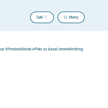
Søk
Meny
 tilfredsstillende effekt av basal smertelindring