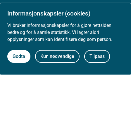
Arrangementer
Informasjonskapsler (cookies)
Høringer
Vi bruker informasjonskapsler for å gjøre nettsiden
bedre og for å samle statistikk. Vi lagrer aldri
Presse
opplysninger som kan identifisere deg som person.
Godta
Kun nødvendige
Tilpass
Om nettstedet
Personvernerklæring
Tilgjengelighetserklæring (uustatus.no)
Besøksstatistikk og informasjonskapsler
Nyhetsvarsel og abonnement