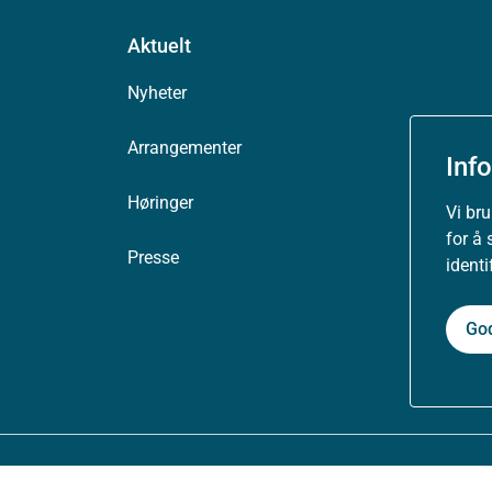
Aktuelt
Nyheter
Arrangementer
Inf
Høringer
Vi br
for å 
Presse
ident
Go