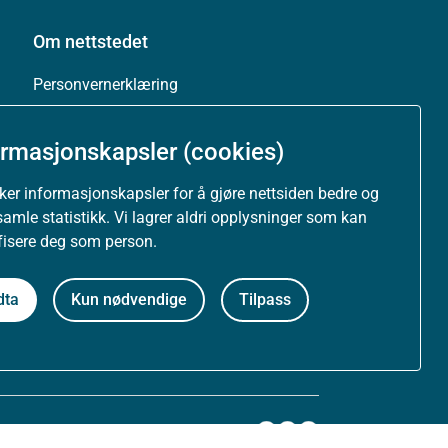
Om nettstedet
Personvernerklæring
Tilgjengelighetserklæring (uustatus.no)
ormasjonskapsler (cookies)
Besøksstatistikk og informasjonskapsler
uker informasjonskapsler for å gjøre nettsiden bedre og
samle statistikk. Vi lagrer aldri opplysninger som kan
Nyhetsvarsel og abonnement
ifisere deg som person.
Åpne data (API)
dta
Kun nødvendige
Tilpass
Følg oss: