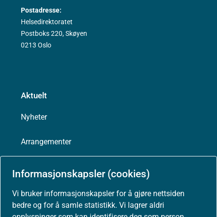
Postadresse:
Helsedirektoratet
Postboks 220, Skøyen
0213 Oslo
Aktuelt
Nyheter
Arrangementer
Høringer
Informasjonskapsler (cookies)
Presse
Vi bruker informasjonskapsler for å gjøre nettsiden
bedre og for å samle statistikk. Vi lagrer aldri
opplysninger som kan identifisere deg som person.