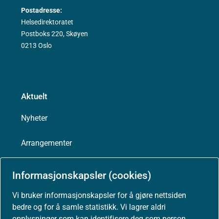
Postadresse:
Helsedirektoratet
Postboks 220, Skøyen
0213 Oslo
Aktuelt
Nyheter
Arrangementer
Høringer
Informasjonskapsler (cookies)
Presse
Vi bruker informasjonskapsler for å gjøre nettsiden
bedre og for å samle statistikk. Vi lagrer aldri
opplysninger som kan identifisere deg som person.