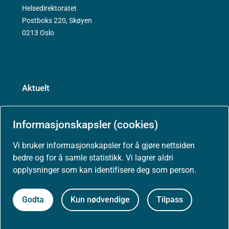
Helsedirektoratet
Postboks 220, Skøyen
0213 Oslo
Aktuelt
Nyheter
Informasjonskapsler (cookies)
Arrangementer
Vi bruker informasjonskapsler for å gjøre nettsiden
bedre og for å samle statistikk. Vi lagrer aldri
Høringer
opplysninger som kan identifisere deg som person.
Presse
Godta
Kun nødvendige
Tilpass