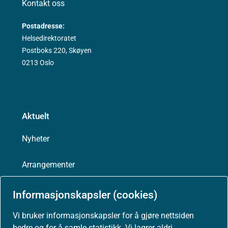
Kontakt oss
Postadresse:
Helsedirektoratet
Postboks 220, Skøyen
0213 Oslo
Aktuelt
Nyheter
Arrangementer
Høringer
Informasjonskapsler (cookies)
Vi bruker informasjonskapsler for å gjøre nettsiden
Presse
bedre og for å samle statistikk. Vi lagrer aldri