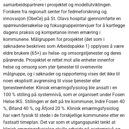
samarbeidspartnere i prosjektet og modellutviklingen.
Forskere fra regionalt senter for fedmeforskning og
innovasjon (ObeCe) på St. Olavs hospital gjennomførte en
spørreundersøkelse og fokusgruppeintervjuer for å kartlegge
dagens praksis og kompetanse innen ernæring i
kommunene. Målgruppen for prosjektet (det som i
søknadene beskrives som Arbeidspakke 1) opplyses å være
eldre brukere (65+) av helse- og omsorgstjenester og deres
pårørende. Prosjektet er rettet mot alle enheter innenfor
helse og omsorg som yter tjenester til overnevnte
målgruppe, og i søknader og rapportering vises det ikke til
noen eksplisitt avgrensing til visse tjenester eller
tjenesteenheter. Klinisk ernæringsfysiolog ble ansatt i en
100 % stilling på systemnivå, som er organisert under Fosen
Helse IKS. Stillingen er delt på tre kommuner, Indre Fosen 40
%, Ørland 40 %, og Åfjord 20 %. Klinisk ernæringsfysiolog
har vært fysisk til stede i de forskjellige kommunene etter en
fastsatt timeplan. Det var som et utgangspunkt tenkt at