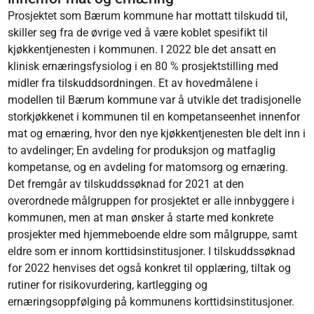
Prosjektet som Bærum kommune har mottatt tilskudd til,
skiller seg fra de øvrige ved å være koblet spesifikt til
kjøkkentjenesten i kommunen. I 2022 ble det ansatt en
klinisk ernæringsfysiolog i en 80 % prosjektstilling med
midler fra tilskuddsordningen. Et av hovedmålene i
modellen til Bærum kommune var å utvikle det tradisjonelle
storkjøkkenet i kommunen til en kompetanseenhet innenfor
mat og ernæring, hvor den nye kjøkkentjenesten ble delt inn i
to avdelinger; En avdeling for produksjon og matfaglig
kompetanse, og en avdeling for matomsorg og ernæring.
Det fremgår av tilskuddssøknad for 2021 at den
overordnede målgruppen for prosjektet er alle innbyggere i
kommunen, men at man ønsker å starte med konkrete
prosjekter med hjemmeboende eldre som målgruppe, samt
eldre som er innom korttidsinstitusjoner. I tilskuddssøknad
for 2022 henvises det også konkret til opplæring, tiltak og
rutiner for risikovurdering, kartlegging og
ernæringsoppfølging på kommunens korttidsinstitusjoner.