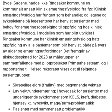
Bydel Sagene, hadde ikke Ringsaker kommune en
kommunalt ansatt klinisk ernæringsfysiolog fra før. Klinisk
ernæringsfysiolog har fungert som behandler, og legene og
sykepleierne på legesenteret har henvist pasienter med
behov for ernæringsoppfølging til oppfølging hos klinisk
ernæringsfysiolog. I modellen som har blitt utviklet i
Ringsaker kommune har klinisk ernæringsfysiolog hatt
oppfølging av alle pasienter som blir henvist, både på tvers
av alder og ernæringsutfordringer. Det fremgår av
tilskuddssøknad for 2023 at målgruppen er
sammenfallende med pilotprosjektet Primærhelseteam, og i
rapportering til Helsedirektoratet vises det til følgende
pasientgrupper:
Skrøpelige eldre (fraility) med begynnende vekttap
Lav vekt/underernæring; I hovedsak for pasienter med
underliggende sykdommer som KOLS, kreft, diabetes,
hjertesvikt, nyresvikt, mage/tarm-problematikk
Pasienter med sammensatt problematikk