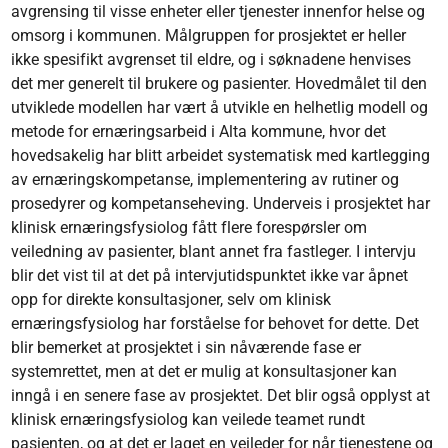
avgrensing til visse enheter eller tjenester innenfor helse og
omsorg i kommunen. Målgruppen for prosjektet er heller
ikke spesifikt avgrenset til eldre, og i søknadene henvises
det mer generelt til brukere og pasienter. Hovedmålet til den
utviklede modellen har vært å utvikle en helhetlig modell og
metode for ernæringsarbeid i Alta kommune, hvor det
hovedsakelig har blitt arbeidet systematisk med kartlegging
av ernæringskompetanse, implementering av rutiner og
prosedyrer og kompetanseheving. Underveis i prosjektet har
klinisk ernæringsfysiolog fått flere forespørsler om
veiledning av pasienter, blant annet fra fastleger. I intervju
blir det vist til at det på intervjutidspunktet ikke var åpnet
opp for direkte konsultasjoner, selv om klinisk
ernæringsfysiolog har forståelse for behovet for dette. Det
blir bemerket at prosjektet i sin nåværende fase er
systemrettet, men at det er mulig at konsultasjoner kan
inngå i en senere fase av prosjektet. Det blir også opplyst at
klinisk ernæringsfysiolog kan veilede teamet rundt
pasienten, og at det er laget en veileder for når tjenestene og