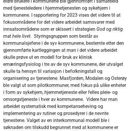
eldre brukere i kommunene ble gjennomført i samarbeid
med tjenesteledere i hjemmetjenesten og sykehjem i
kommunene. I rapportering for 2023 vises det videre til at
fokusområdene for det videre arbeidet samsvarer med
innsatsområdene som er skissert i strategien
God og riktig
mat hele livet
. Styringsgruppen som består av
kommunalsjefene i de syv kommunene, bestemte etter den
gjennomførte kartleggingen at man i det videre arbeidet
skulle prøve ut en modell for bruk av klinisk
ernæringsfysiolog i tre av de syv kommunene, der utvalget
skulle ta hensyn til variasjon i befolkningstall og
organisering av tjenestene. Masfjorden, Modalen og Osterøy
ble valgt ut som pilotkommuner, med fokus på ulike enheter
i form av sykehjem, hjemmetjeneste eller felles pleie- og
omsorgstjeneste i hver av kommunene. Videre har man
arbeidet systematisk med kompetanseheving og
implementering av rutiner og prosedyrer i de nevnte
tjenestene. Valget av en interkommunal modell ble i
søknaden om tilskudd begrunnet med at kommunene er