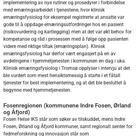
implementering av nye rutiner og prosedyrer i forbindelse
med ernæringsarbeidet i tjenestene, hvor klinisk
ernæringsfysiolog for eksempel registrerte at ansatte var
gode til å oppdage ernæringsutfordringer hos en pasient
(risikovurdering og kartlegging) men at det var økt behov for
kompetanse og råd i prosessen med å følge opp pasienten
videre med riktige tiltak (ernæringsplan). Klinisk
ernæringsfysiolog har derfor vært engasjert på en av
avdelingene i hjemmetjenesten i kommunen en dag i uka.
Klinisk ernæringsfysiolog i Tromsø opplyser i intervju at det
ble vurdert som mest hensiktsmessig å starte i et fåtall
tjenester for best implementering, og at det ble besluttet å
begynne med hjemmetjenesten.
Fosenregionen (kommunene Indre Fosen, Ørland
og Åfjord)
Fosen Helse IKS står som søker av tilskuddet, mens Indre
Fosen, Ørland og Åfjord kommuner, samt regionalt senter for
fedmeforskning og innovasjon står som