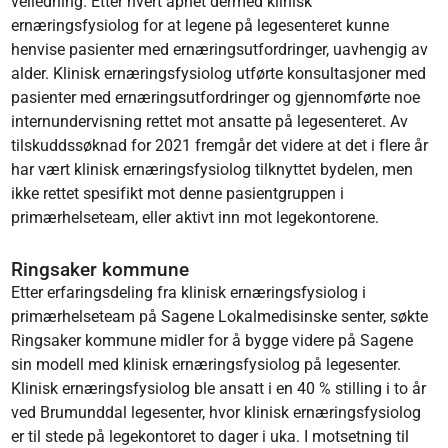
veiledning. Etter hvert åpnet dermed klinisk
ernæringsfysiolog for at legene på legesenteret kunne
henvise pasienter med ernæringsutfordringer, uavhengig av
alder. Klinisk ernæringsfysiolog utførte konsultasjoner med
pasienter med ernæringsutfordringer og gjennomførte noe
internundervisning rettet mot ansatte på legesenteret. Av
tilskuddssøknad for 2021 fremgår det videre at det i flere år
har vært klinisk ernæringsfysiolog tilknyttet bydelen, men
ikke rettet spesifikt mot denne pasientgruppen i
primærhelseteam, eller aktivt inn mot legekontorene.
Ringsaker kommune
Etter erfaringsdeling fra klinisk ernæringsfysiolog i
primærhelseteam på Sagene Lokalmedisinske senter, søkte
Ringsaker kommune midler for å bygge videre på Sagene
sin modell med klinisk ernæringsfysiolog på legesenter.
Klinisk ernæringsfysiolog ble ansatt i en 40 % stilling i to år
ved Brumunddal legesenter, hvor klinisk ernæringsfysiolog
er til stede på legekontoret to dager i uka. I motsetning til