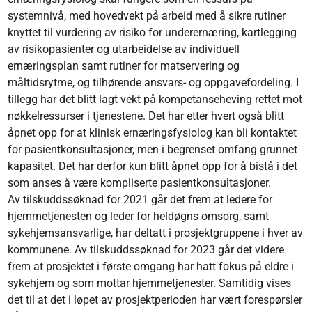
systemnivå, med hovedvekt på arbeid med å sikre rutiner
knyttet til vurdering av risiko for underernæring, kartlegging
av risikopasienter og utarbeidelse av individuell
ernæringsplan samt rutiner for matservering og
måltidsrytme, og tilhørende ansvars- og oppgavefordeling. I
tillegg har det blitt lagt vekt på kompetanseheving rettet mot
nøkkelressurser i tjenestene. Det har etter hvert også blitt
åpnet opp for at klinisk ernæringsfysiolog kan bli kontaktet
for pasientkonsultasjoner, men i begrenset omfang grunnet
kapasitet. Det har derfor kun blitt åpnet opp for å bistå i det
som anses å være kompliserte pasientkonsultasjoner.
Av tilskuddssøknad for 2021 går det frem at ledere for
hjemmetjenesten og leder for heldøgns omsorg, samt
sykehjemsansvarlige, har deltatt i prosjektgruppene i hver av
kommunene. Av tilskuddssøknad for 2023 går det videre
frem at prosjektet i første omgang har hatt fokus på eldre i
sykehjem og som mottar hjemmetjenester. Samtidig vises
det til at det i løpet av prosjektperioden har vært forespørsler