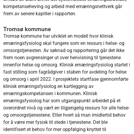
kompetanseheving og arbeid med ernæringsnettverk går
frem av senere kapitler i rapporten.
Tromsø kommune
Tromsø kommune har utviklet en modell hvor klinisk
ernæringsfysiolog skal fungere som en ressurs i helse- og
omsorgstjenesten. Av søknad og rapportering går det ikke
frem noen avgrensinger ut over henvisning til tjenestene
innenfor helse og omsorg. Klinisk ernæringsfysiolog startet i
fast stilling som fagrådgiver i staben for avdeling for helse
og omsorg i april 2022. I prosjektets startfase gjennomførte
klinisk ernæringsfysiolog en kartlegging av
ernæringskompetansen i kommunen. Klinisk
ernæringsfysiolog har som utgangspunkt arbeidet på et
overordnet nivå og vært en tilgjengelig ressurs for alle helse-
og omsorgstjenestene. Etter hvert så man imidlertid behov
for å være mer fysisk til stede i tjenestene. Det ble
identifisert et behov for mer oppfølging knyttet til