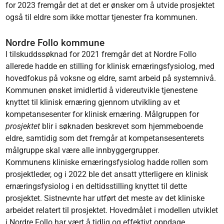
for 2023 fremgår det at det er ønsker om å utvide prosjektet
også til eldre som ikke mottar tjenester fra kommunen.
Nordre Follo kommune
I tilskuddssøknad for 2021 fremgår det at Nordre Follo
allerede hadde en stilling for klinisk ernæringsfysiolog, med
hovedfokus på voksne og eldre, samt arbeid på systemnivå.
Kommunen ønsket imidlertid å videreutvikle tjenestene
knyttet til klinisk ernæring gjennom utvikling av et
kompetansesenter for klinisk ernæring. Målgruppen for
prosjektet
blir i søknaden beskrevet som hjemmeboende
eldre, samtidig som det fremgår at kompetansesenterets
målgruppe skal være alle innbyggergrupper.
Kommunens kliniske ernæringsfysiolog hadde rollen som
prosjektleder, og i 2022 ble det ansatt ytterligere en klinisk
ernæringsfysiolog i en deltidsstilling knyttet til dette
prosjektet. Sistnevnte har utført det meste av det kliniske
arbeidet relatert til prosjektet. Hovedmålet i modellen utviklet
i Nordre Follo har vært å tidlig og effektivt oppdage