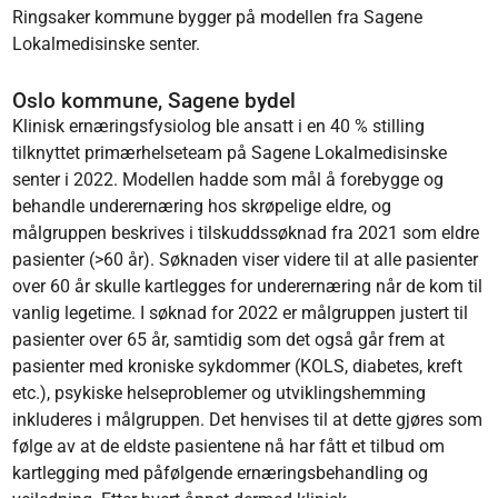
Ringsaker kommune bygger på modellen fra Sagene
Lokalmedisinske senter.
Oslo kommune, Sagene bydel
Klinisk ernæringsfysiolog ble ansatt i en 40 % stilling
tilknyttet primærhelseteam på Sagene Lokalmedisinske
senter i 2022. Modellen hadde som mål å forebygge og
behandle underernæring hos skrøpelige eldre, og
målgruppen beskrives i tilskuddssøknad fra 2021 som eldre
pasienter (>60 år). Søknaden viser videre til at alle pasienter
over 60 år skulle kartlegges for underernæring når de kom til
vanlig legetime. I søknad for 2022 er målgruppen justert til
pasienter over 65 år, samtidig som det også går frem at
pasienter med kroniske sykdommer (KOLS, diabetes, kreft
etc.), psykiske helseproblemer og utviklingshemming
inkluderes i målgruppen. Det henvises til at dette gjøres som
følge av at de eldste pasientene nå har fått et tilbud om
kartlegging med påfølgende ernæringsbehandling og