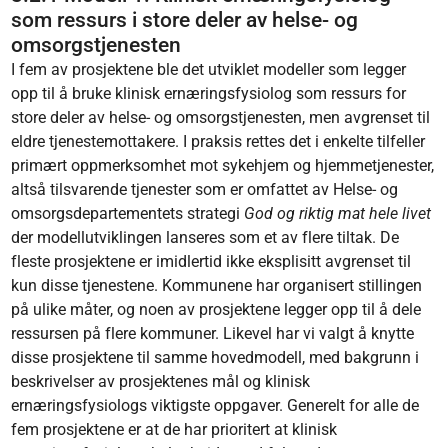
som ressurs i store deler av helse- og
omsorgstjenesten
I fem av prosjektene ble det utviklet modeller som legger
opp til å bruke klinisk ernæringsfysiolog som ressurs for
store deler av helse- og omsorgstjenesten, men avgrenset til
eldre tjenestemottakere. I praksis rettes det i enkelte tilfeller
primært oppmerksomhet mot sykehjem og hjemmetjenester,
altså tilsvarende tjenester som er omfattet av Helse- og
omsorgsdepartementets strategi
God og riktig mat hele livet
der modellutviklingen lanseres som et av flere tiltak. De
fleste prosjektene er imidlertid ikke eksplisitt avgrenset til
kun disse tjenestene. Kommunene har organisert stillingen
på ulike måter, og noen av prosjektene legger opp til å dele
ressursen på flere kommuner. Likevel har vi valgt å knytte
disse prosjektene til samme hovedmodell, med bakgrunn i
beskrivelser av prosjektenes mål og klinisk
ernæringsfysiologs viktigste oppgaver. Generelt for alle de
fem prosjektene er at de har prioritert at klinisk