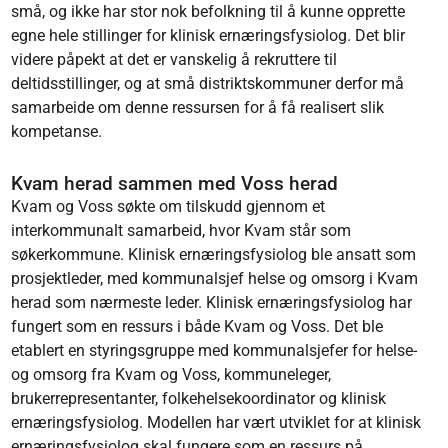
små, og ikke har stor nok befolkning til å kunne opprette
egne hele stillinger for klinisk ernæringsfysiolog. Det blir
videre påpekt at det er vanskelig å rekruttere til
deltidsstillinger, og at små distriktskommuner derfor må
samarbeide om denne ressursen for å få realisert slik
kompetanse.
Kvam herad sammen med Voss herad
Kvam og Voss søkte om tilskudd gjennom et
interkommunalt samarbeid, hvor Kvam står som
søkerkommune. Klinisk ernæringsfysiolog ble ansatt som
prosjektleder, med kommunalsjef helse og omsorg i Kvam
herad som nærmeste leder. Klinisk ernæringsfysiolog har
fungert som en ressurs i både Kvam og Voss. Det ble
etablert en styringsgruppe med kommunalsjefer for helse-
og omsorg fra Kvam og Voss, kommuneleger,
brukerrepresentanter, folkehelsekoordinator og klinisk
ernæringsfysiolog. Modellen har vært utviklet for at klinisk
ernæringsfysiolog skal fungere som en ressurs på