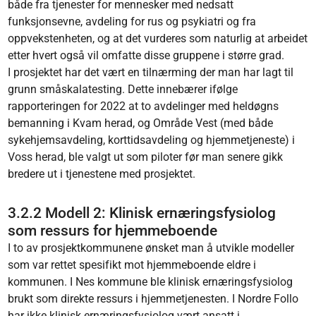
både fra tjenester for mennesker med nedsatt
funksjonsevne, avdeling for rus og psykiatri og fra
oppvekstenheten, og at det vurderes som naturlig at arbeidet
etter hvert også vil omfatte disse gruppene i større grad.
I prosjektet har det vært en tilnærming der man har lagt til
grunn småskalatesting. Dette innebærer ifølge
rapporteringen for 2022 at to avdelinger med heldøgns
bemanning i Kvam herad, og Område Vest (med både
sykehjemsavdeling, korttidsavdeling og hjemmetjeneste) i
Voss herad, ble valgt ut som piloter før man senere gikk
bredere ut i tjenestene med prosjektet.
3.2.2 Modell 2: Klinisk ernæringsfysiolog
som ressurs for hjemmeboende
I to av prosjektkommunene ønsket man å utvikle modeller
som var rettet spesifikt mot hjemmeboende eldre i
kommunen. I Nes kommune ble klinisk ernæringsfysiolog
brukt som direkte ressurs i hjemmetjenesten. I Nordre Follo
har ikke klinisk ernæringsfysiolog vært ansatt i