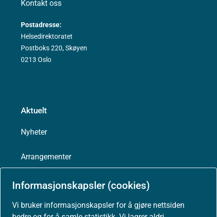
Kontakt oss
Postadresse:
Helsedirektoratet
Postboks 220, Skøyen
0213 Oslo
Aktuelt
Nyheter
Arrangementer
Høringer
Informasjonskapsler (cookies)
Vi bruker informasjonskapsler for å gjøre nettsiden
Presse
bedre og for å samle statistikk. Vi lagrer aldri