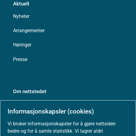
Aktuelt
Nyheter
Arrangementer
Høringer
Presse
Om nettstedet
Personvernerklæring
Informasjonskapsler (cookies)
Tilgjengelighetserklæring (uustatus.no)
Vi bruker informasjonskapsler for å gjøre nettsiden
bedre og for å samle statistikk. Vi lagrer aldri
Besøksstatistikk og informasjonskapsler