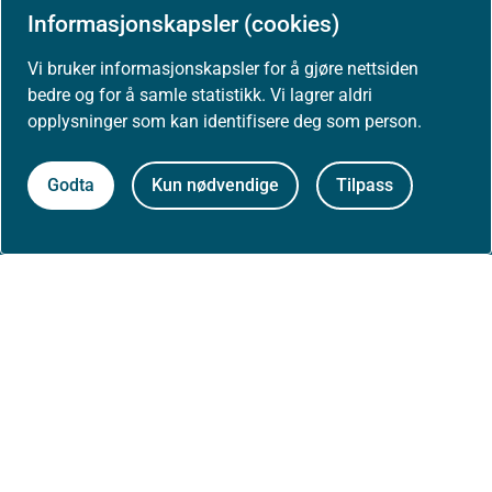
Informasjonskapsler (cookies)
Høringer
Vi bruker informasjonskapsler for å gjøre nettsiden
bedre og for å samle statistikk. Vi lagrer aldri
Presse
opplysninger som kan identifisere deg som person.
Godta
Kun nødvendige
Tilpass
Om nettstedet
Personvernerklæring
Tilgjengelighetserklæring (uustatus.no)
Besøksstatistikk og informasjonskapsler
Nyhetsvarsel og abonnement