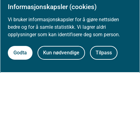
Informasjonskapsler (cookies)
Høringer
Vi bruker informasjonskapsler for å gjøre nettsiden
bedre og for å samle statistikk. Vi lagrer aldri
Presse
opplysninger som kan identifisere deg som person.
Godta
Kun nødvendige
Tilpass
Om nettstedet
Personvernerklæring
Tilgjengelighetserklæring (uustatus.no)
Besøksstatistikk og informasjonskapsler
Nyhetsvarsel og abonnement