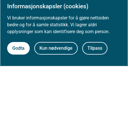
Informasjonskapsler (cookies)
Høringer
Vi bruker informasjonskapsler for å gjøre nettsiden
bedre og for å samle statistikk. Vi lagrer aldri
Presse
opplysninger som kan identifisere deg som person.
Godta
Kun nødvendige
Tilpass
Om nettstedet
Personvernerklæring
Tilgjengelighetserklæring (uustatus.no)
Besøksstatistikk og informasjonskapsler
Nyhetsvarsel og abonnement