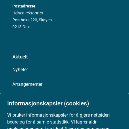
Postadresse:
Helsedirektoratet
Postboks 220, Skøyen
0213 Oslo
Aktuelt
Nyheter
Arrangementer
Høringer
Informasjonskapsler (cookies)
Presse
Vi bruker informasjonskapsler for å gjøre nettsiden
bedre og for å samle statistikk. Vi lagrer aldri
opplysninger som kan identifisere deg som person.