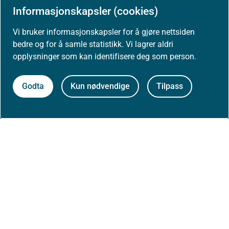
Informasjonskapsler (cookies)
Høringer
Vi bruker informasjonskapsler for å gjøre nettsiden
bedre og for å samle statistikk. Vi lagrer aldri
Presse
opplysninger som kan identifisere deg som person.
Godta
Kun nødvendige
Tilpass
Om nettstedet
Personvernerklæring
Tilgjengelighetserklæring (uustatus.no)
Besøksstatistikk og informasjonskapsler
Nyhetsvarsel og abonnement