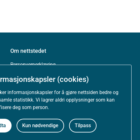
Om nettstedet
Personvernerklæring
ormasjonskapsler (cookies)
Tilgjengelighetserklæring (uustatus.no)
uker informasjonskapsler for å gjøre nettsiden bedre og
Besøksstatistikk og informasjonskapsler
samle statistikk. Vi lagrer aldri opplysninger som kan
ifisere deg som person.
Nyhetsvarsel og abonnement
dta
Kun nødvendige
Tilpass
Åpne data (API)