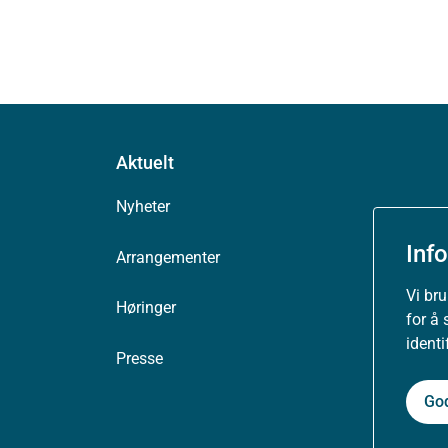
Aktuelt
Nyheter
Inf
Arrangementer
Vi br
Høringer
for å 
ident
Presse
Go