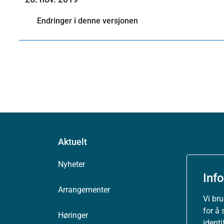
Endringer i denne versjonen
Aktuelt
Nyheter
Inf
Arrangementer
Vi br
for å 
Høringer
ident