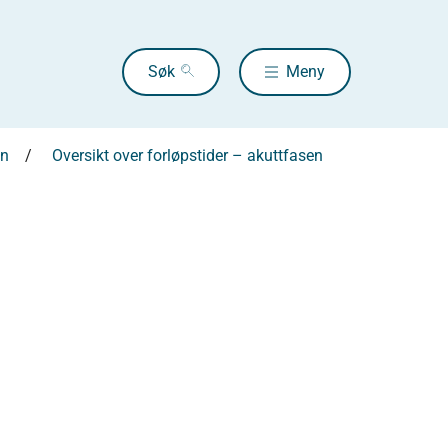
Søk
Meny
en
Oversikt over forløpstider – akuttfasen