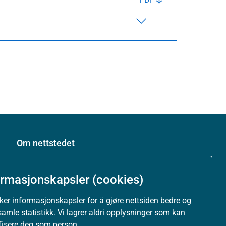
Om nettstedet
Personvernerklæring
ormasjonskapsler (cookies)
Tilgjengelighetserklæring (uustatus.no)
uker informasjonskapsler for å gjøre nettsiden bedre og
samle statistikk. Vi lagrer aldri opplysninger som kan
Besøksstatistikk og informasjonskapsler
ifisere deg som person.