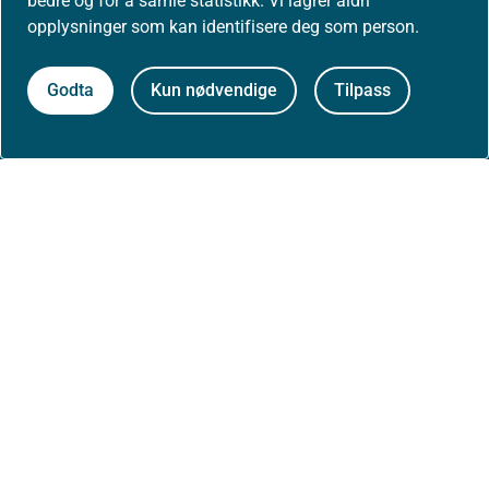
bedre og for å samle statistikk. Vi lagrer aldri
opplysninger som kan identifisere deg som person.
Godta
Kun nødvendige
Tilpass
Aktuelt
Nyheter
Arrangementer
Høringer
Presse
Om nettstedet