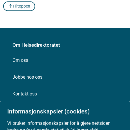
Til toppen
Om Helsedirektoratet
Om oss
Jobbe hos oss
Kontakt oss
Postadresse:
Informasjonskapsler (cookies)
Helsedirektoratet
Postboks 220, Skøyen
Vi bruker informasjonskapsler for å gjøre nettsiden
0213 Oslo