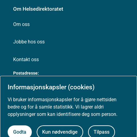
Om Helsedirektoratet
Om oss
Jobbe hos oss
Kontakt oss
Postadresse:
Helsedirektoratet
Informasjonskapsler (cookies)
Postboks 220, Skøyen
0213 Oslo
Vi bruker informasjonskapsler for å gjøre nettsiden
bedre og for å samle statistikk. Vi lagrer aldri
opplysninger som kan identifisere deg som person.
Aktuelt
Godta
Kun nødvendige
Tilpass