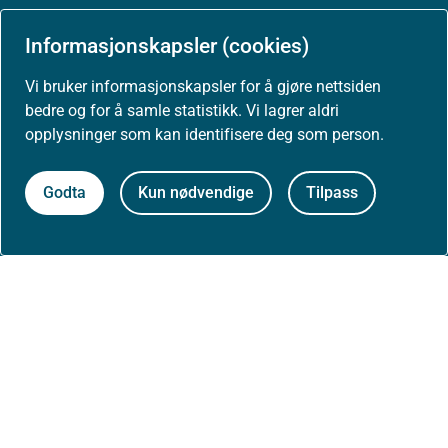
Arrangementer
Informasjonskapsler (cookies)
Høringer
Vi bruker informasjonskapsler for å gjøre nettsiden
bedre og for å samle statistikk. Vi lagrer aldri
Presse
opplysninger som kan identifisere deg som person.
Godta
Kun nødvendige
Tilpass
Om nettstedet
Personvernerklæring
Tilgjengelighetserklæring (uustatus.no)
Besøksstatistikk og informasjonskapsler
Nyhetsvarsel og abonnement