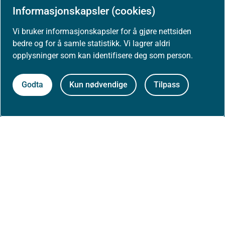
Informasjonskapsler (cookies)
Høringer
Vi bruker informasjonskapsler for å gjøre nettsiden
bedre og for å samle statistikk. Vi lagrer aldri
Presse
opplysninger som kan identifisere deg som person.
Godta
Kun nødvendige
Tilpass
Om nettstedet
Personvernerklæring
Tilgjengelighetserklæring (uustatus.no)
Besøksstatistikk og informasjonskapsler
Nyhetsvarsel og abonnement