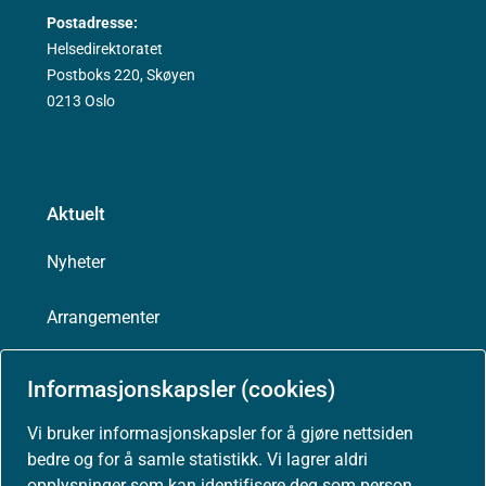
Postadresse:
Helsedirektoratet
Postboks 220, Skøyen
0213 Oslo
Aktuelt
Nyheter
Arrangementer
Høringer
Informasjonskapsler (cookies)
Presse
Vi bruker informasjonskapsler for å gjøre nettsiden
bedre og for å samle statistikk. Vi lagrer aldri
opplysninger som kan identifisere deg som person.