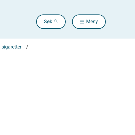
Søk
Meny
-sigaretter