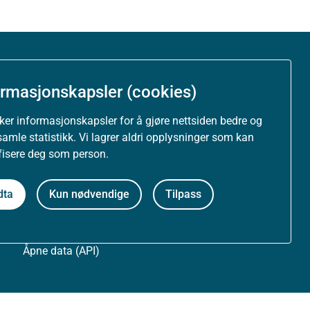
Om nettstedet
ormasjonskapsler (cookies)
Personvernerklæring
uker informasjonskapsler for å gjøre nettsiden bedre og
samle statistikk. Vi lagrer aldri opplysninger som kan
Tilgjengelighetserklæring (uustatus.no)
ifisere deg som person.
Besøksstatistikk og informasjonskapsler
dta
Kun nødvendige
Tilpass
Nyhetsvarsel og abonnement
Åpne data (API)