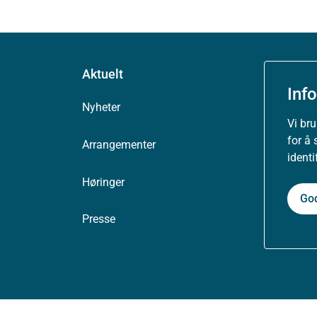
Aktuelt
Inf
Nyheter
Vi br
for å 
Arrangementer
ident
Høringer
Go
Presse