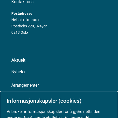
Kontakt oss
Postadresse:
Helsedirektoratet
Postboks 220, Skøyen
0213 Oslo
Aktuelt
Nyheter
Arrangementer
Høringer
Informasjonskapsler (cookies)
Vi bruker informasjonskapsler for å gjøre nettsiden
Presse
bedre og for å samle statistikk. Vi lagrer aldri