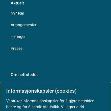
Aktuelt
Nyheter
Arrangementer
Høringer
Presse
Om nettstedet
Personvernerklæring
Informasjonskapsler (cookies)
Tilgjengelighetserklæring (uustatus.no)
Vi bruker informasjonskapsler for å gjøre nettsiden
bedre og for å samle statistikk. Vi lagrer aldri
Besøksstatistikk og informasjonskapsler