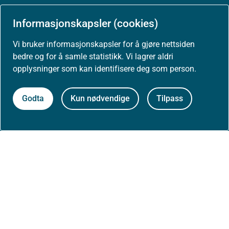
Arrangementer
Informasjonskapsler (cookies)
Høringer
Vi bruker informasjonskapsler for å gjøre nettsiden
bedre og for å samle statistikk. Vi lagrer aldri
Presse
opplysninger som kan identifisere deg som person.
Godta
Kun nødvendige
Tilpass
Om nettstedet
Personvernerklæring
Tilgjengelighetserklæring (uustatus.no)
Besøksstatistikk og informasjonskapsler
Nyhetsvarsel og abonnement