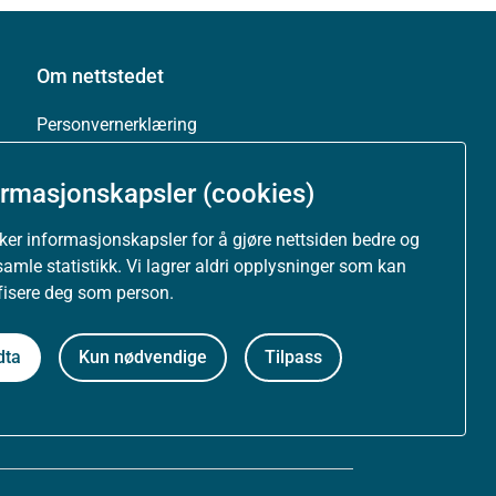
Om nettstedet
Personvernerklæring
Tilgjengelighetserklæring (uustatus.no)
ormasjonskapsler (cookies)
Besøksstatistikk og informasjonskapsler
uker informasjonskapsler for å gjøre nettsiden bedre og
samle statistikk. Vi lagrer aldri opplysninger som kan
Nyhetsvarsel og abonnement
ifisere deg som person.
Åpne data (API)
dta
Kun nødvendige
Tilpass