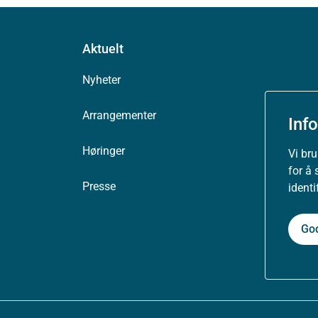
Aktuelt
Nyheter
Arrangementer
Inf
Høringer
Vi br
for å 
Presse
ident
Go