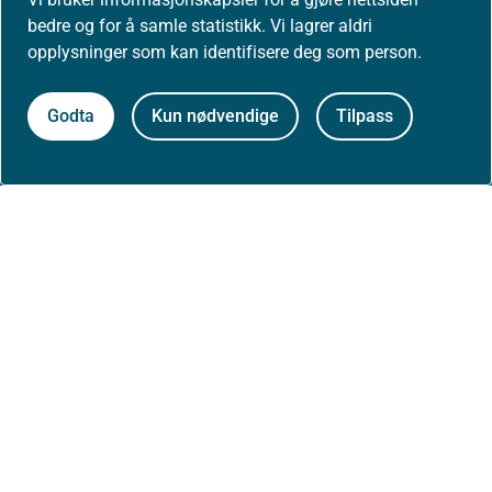
Presse
bedre og for å samle statistikk. Vi lagrer aldri
opplysninger som kan identifisere deg som person.
Godta
Kun nødvendige
Tilpass
Om nettstedet
Personvernerklæring
Tilgjengelighetserklæring (uustatus.no)
Besøksstatistikk og informasjonskapsler
Nyhetsvarsel og abonnement
Åpne data (API)