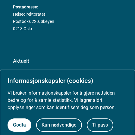
Postadresse:
Helsedirektoratet
Postboks 220, Skøyen
0213 Oslo
Aktuelt
Nyheter
Informasjonskapsler (cookies)
Arrangementer
Vi bruker informasjonskapsler for å gjøre nettsiden
bedre og for å samle statistikk. Vi lagrer aldri
opplysninger som kan identifisere deg som person.
Høringer
Presse
Godta
Kun nødvendige
Tilpass