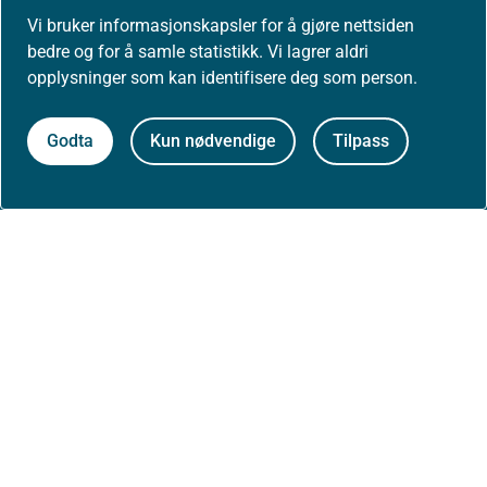
Vi bruker informasjonskapsler for å gjøre nettsiden
Presse
bedre og for å samle statistikk. Vi lagrer aldri
opplysninger som kan identifisere deg som person.
Godta
Kun nødvendige
Tilpass
Om nettstedet
Personvernerklæring
Tilgjengelighetserklæring (uustatus.no)
Besøksstatistikk og informasjonskapsler
Nyhetsvarsel og abonnement
Åpne data (API)