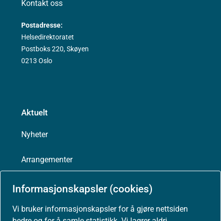
Kontakt oss
Postadresse:
Helsedirektoratet
Postboks 220, Skøyen
0213 Oslo
Aktuelt
Nyheter
Arrangementer
Høringer
Informasjonskapsler (cookies)
Vi bruker informasjonskapsler for å gjøre nettsiden
Presse
bedre og for å samle statistikk. Vi lagrer aldri