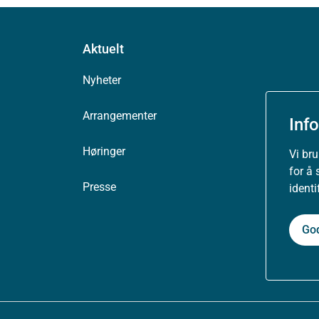
Aktuelt
Nyheter
Arrangementer
Inf
Høringer
Vi br
for å 
Presse
ident
Go