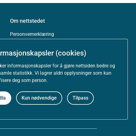
Om nettstedet
Personvernerklæring
Tilgjengelighetserklæring (uustatus.no)
ormasjonskapsler (cookies)
Besøksstatistikk og informasjonskapsler
uker informasjonskapsler for å gjøre nettsiden bedre og
samle statistikk. Vi lagrer aldri opplysninger som kan
Nyhetsvarsel og abonnement
ifisere deg som person.
Åpne data (API)
dta
Kun nødvendige
Tilpass