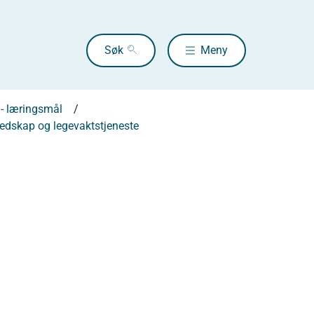
Søk
Meny
 - læringsmål
redskap og legevaktstjeneste