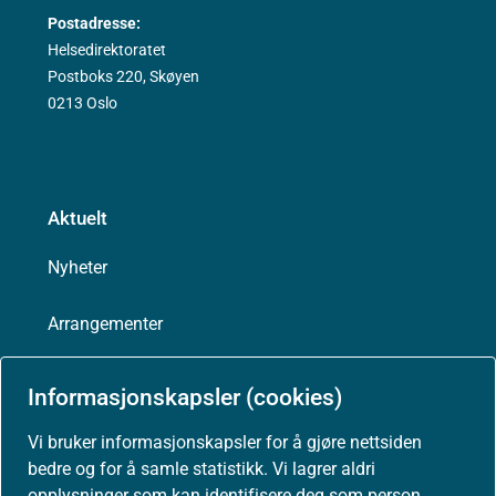
Postadresse:
Helsedirektoratet
Postboks 220, Skøyen
0213 Oslo
Aktuelt
Nyheter
Arrangementer
Høringer
Informasjonskapsler (cookies)
Presse
Vi bruker informasjonskapsler for å gjøre nettsiden
bedre og for å samle statistikk. Vi lagrer aldri
opplysninger som kan identifisere deg som person.