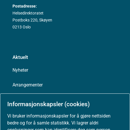
Postadresse:
Helsedirektoratet
Postboks 220, Skøyen
0213 Oslo
Aktuelt
Nyheter
Arrangementer
Høringer
Informasjonskapsler (cookies)
Presse
Vi bruker informasjonskapsler for å gjøre nettsiden
bedre og for å samle statistikk. Vi lagrer aldri
opplysninger som kan identifisere deg som person.