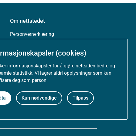
Om nettstedet
Personvernerklæring
Tilgjengelighetserklæring (uustatus.no)
ormasjonskapsler (cookies)
Besøksstatistikk og informasjonskapsler
uker informasjonskapsler for å gjøre nettsiden bedre og
samle statistikk. Vi lagrer aldri opplysninger som kan
Nyhetsvarsel og abonnement
ifisere deg som person.
Åpne data (API)
dta
Kun nødvendige
Tilpass