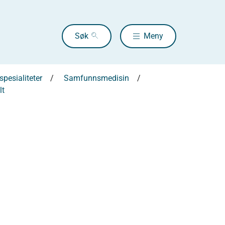
Søk
Meny
pesialiteter
Samfunnsmedisin
lt