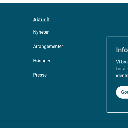
Aktuelt
Nyheter
Arrangementer
Inf
Høringer
Vi br
for å 
Presse
ident
Go