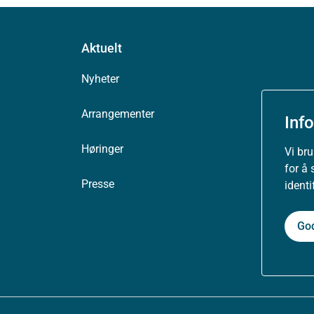
Aktuelt
Nyheter
Arrangementer
Inf
Høringer
Vi br
for å 
Presse
ident
Go