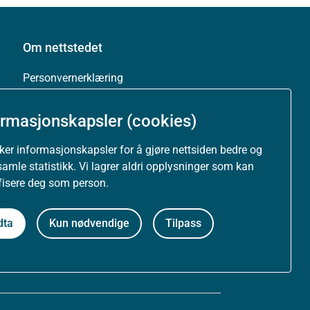
Om nettstedet
Personvernerklæring
Tilgjengelighetserklæring (uustatus.no)
ormasjonskapsler (cookies)
Besøksstatistikk og informasjonskapsler
uker informasjonskapsler for å gjøre nettsiden bedre og
samle statistikk. Vi lagrer aldri opplysninger som kan
Nyhetsvarsel og abonnement
ifisere deg som person.
Åpne data (API)
dta
Kun nødvendige
Tilpass