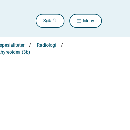
Søk
Meny
pesialiteter
Radiologi
thyreoidea (3b)