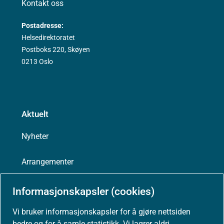
Kontakt oss
Postadresse:
Helsedirektoratet
Postboks 220, Skøyen
0213 Oslo
Aktuelt
Nyheter
Arrangementer
Høringer
Informasjonskapsler (cookies)
Vi bruker informasjonskapsler for å gjøre nettsiden
Presse
bedre og for å samle statistikk. Vi lagrer aldri