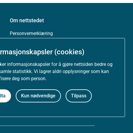
Om nettstedet
Personvernerklæring
Tilgjengelighetserklæring (uustatus.no)
ormasjonskapsler (cookies)
Besøksstatistikk og informasjonskapsler
uker informasjonskapsler for å gjøre nettsiden bedre og
samle statistikk. Vi lagrer aldri opplysninger som kan
Nyhetsvarsel og abonnement
ifisere deg som person.
Åpne data (API)
dta
Kun nødvendige
Tilpass