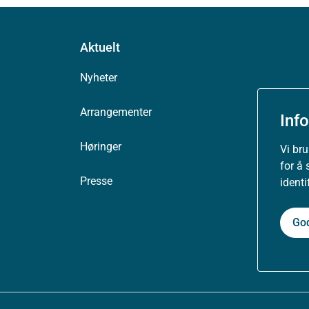
Aktuelt
Nyheter
Arrangementer
Inf
Høringer
Vi br
for å 
Presse
ident
Go