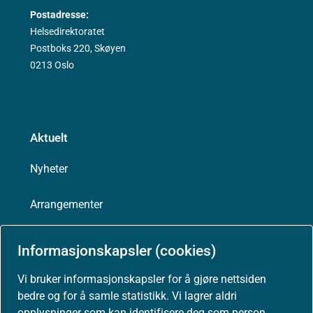
Postadresse:
Helsedirektoratet
Postboks 220, Skøyen
0213 Oslo
Aktuelt
Nyheter
Arrangementer
Høringer
Informasjonskapsler (cookies)
Presse
Vi bruker informasjonskapsler for å gjøre nettsiden
bedre og for å samle statistikk. Vi lagrer aldri
opplysninger som kan identifisere deg som person.