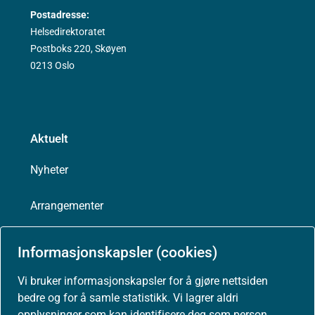
Postadresse:
Helsedirektoratet
Postboks 220, Skøyen
0213 Oslo
Aktuelt
Nyheter
Arrangementer
Høringer
Informasjonskapsler (cookies)
Presse
Vi bruker informasjonskapsler for å gjøre nettsiden
bedre og for å samle statistikk. Vi lagrer aldri
opplysninger som kan identifisere deg som person.