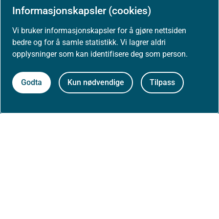
Informasjonskapsler (cookies)
Høringer
Vi bruker informasjonskapsler for å gjøre nettsiden
bedre og for å samle statistikk. Vi lagrer aldri
Presse
opplysninger som kan identifisere deg som person.
Godta
Kun nødvendige
Tilpass
Om nettstedet
Personvernerklæring
Tilgjengelighetserklæring (uustatus.no)
Besøksstatistikk og informasjonskapsler
Nyhetsvarsel og abonnement