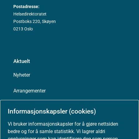
Postadresse:
Helsedirektoratet
Postboks 220, Skøyen
0213 Oslo
Aktuelt
Nyheter
Arrangementer
Høringer
Informasjonskapsler (cookies)
Presse
Vi bruker informasjonskapsler for å gjøre nettsiden
bedre og for å samle statistikk. Vi lagrer aldri
opplysninger som kan identifisere deg som person.