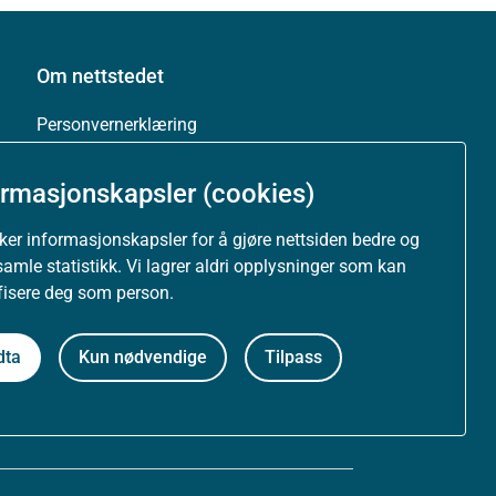
Om nettstedet
Personvernerklæring
Tilgjengelighetserklæring (uustatus.no)
ormasjonskapsler (cookies)
Besøksstatistikk og informasjonskapsler
uker informasjonskapsler for å gjøre nettsiden bedre og
samle statistikk. Vi lagrer aldri opplysninger som kan
Nyhetsvarsel og abonnement
ifisere deg som person.
Åpne data (API)
dta
Kun nødvendige
Tilpass