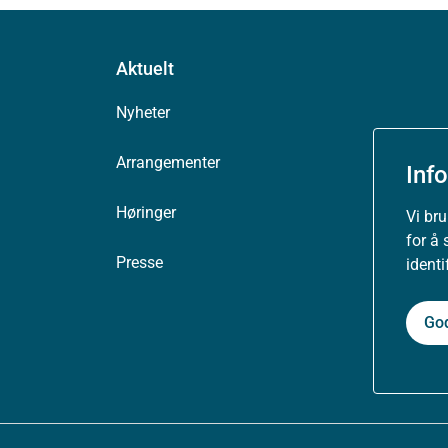
Aktuelt
Nyheter
Arrangementer
Inf
Høringer
Vi br
for å 
Presse
ident
Go