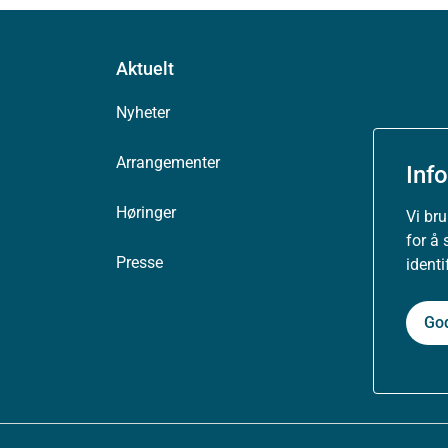
Aktuelt
Nyheter
Arrangementer
Inf
Høringer
Vi br
for å 
Presse
ident
Go