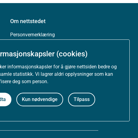
Om nettstedet
Personvernerklæring
Tilgjengelighetserklæring (uustatus.no)
ormasjonskapsler (cookies)
Besøksstatistikk og informasjonskapsler
uker informasjonskapsler for å gjøre nettsiden bedre og
samle statistikk. Vi lagrer aldri opplysninger som kan
Nyhetsvarsel og abonnement
ifisere deg som person.
Åpne data (API)
dta
Kun nødvendige
Tilpass