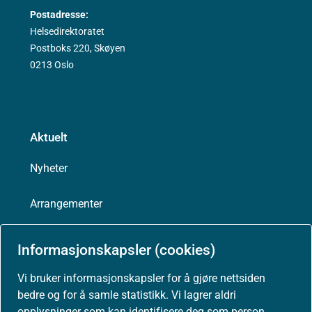
Postadresse:
Helsedirektoratet
Postboks 220, Skøyen
0213 Oslo
Aktuelt
Nyheter
Arrangementer
Høringer
Informasjonskapsler (cookies)
Presse
Vi bruker informasjonskapsler for å gjøre nettsiden
bedre og for å samle statistikk. Vi lagrer aldri
opplysninger som kan identifisere deg som person.