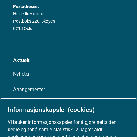
Postadresse:
Helsedirektoratet
Postboks 220, Skøyen
0213 Oslo
Aktuelt
Nyheter
Arrangementer
Høringer
Informasjonskapsler (cookies)
Presse
Vi bruker informasjonskapsler for å gjøre nettsiden
bedre og for å samle statistikk. Vi lagrer aldri
opplysninger som kan identifisere deg som person.