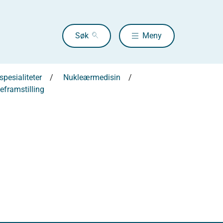
Søk
Meny
pesialiteter
Nukleærmedisin
eframstilling